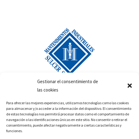
Gestionar el consentimiento de
las cookies
La empresa
Para ofrecer las mejores experiencias, utilizamos tecnologías como las cookies
para almacenar y/o acceder a la información del dispositivo. El consentimiento
Mantenimiento industrial
de estas tecnologías nos permitirá procesar datos como el comportamiento de
navegación o las identificaciones únicas en este sitio. No consentir o retirar el
Estampación metálica
consentimiento, puede afectar negativamente a ciertas características y
funciones.
Maquinaria usada – prensas