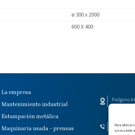
ø 300 x 2000
600 X 400
La empresa
Polígono A 
Mantenimiento industrial
36316 Vinc
Estampación metálica
Para ofrecer 
+34 986 469
Maquinaria usada – prensas
y/o acceder a