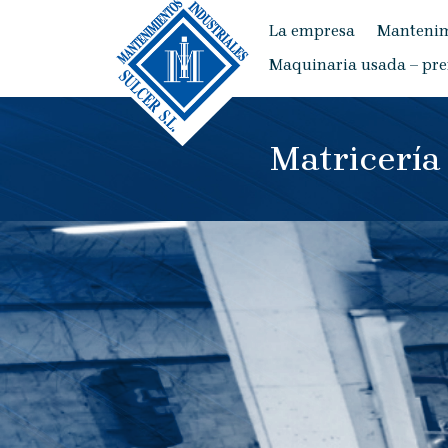
La empresa
Mantenim
Maquinaria usada – pre
Matricería